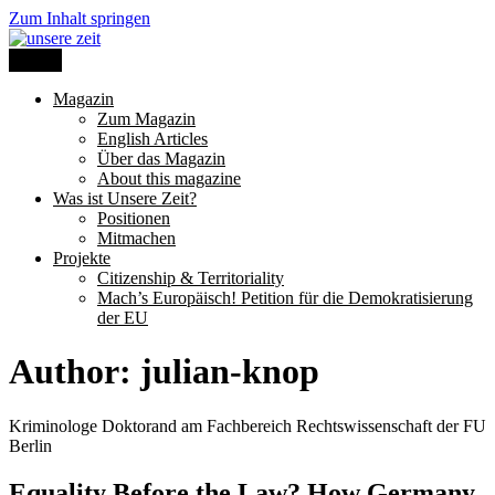
Zum Inhalt springen
Menü
unsere zeit
Magazin
Zum Magazin
English Articles
Über das Magazin
About this magazine
Was ist Unsere Zeit?
Positionen
Mitmachen
Projekte
Citizenship & Territoriality
Mach’s Europäisch! Petition für die Demokratisierung
der EU
Author: julian-knop
Kriminologe Doktorand am Fachbereich Rechtswissenschaft der FU
Berlin
Equality Before the Law? How Germany