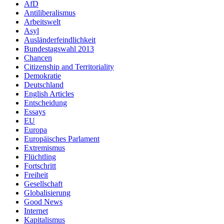
AfD
Antiliberalismus
Arbeitswelt
Asyl
Ausländerfeindlichkeit
Bundestagswahl 2013
Chancen
Citizenship and Territoriality
Demokratie
Deutschland
English Articles
Entscheidung
Essays
EU
Europa
Europäisches Parlament
Extremismus
Flüchtling
Fortschritt
Freiheit
Gesellschaft
Globalisierung
Good News
Internet
Kapitalismus