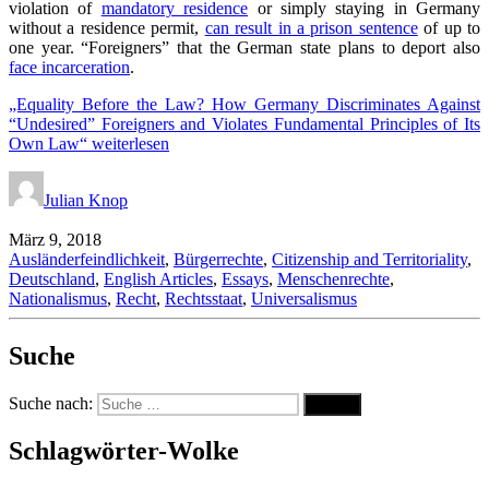
violation of
mandatory residence
or simply staying in Germany
without a residence permit,
can result in a prison sentence
of up to
one year. “Foreigners” that the German state plans to deport also
face incarceration
.
„Equality Before the Law? How Germany Discriminates Against
“Undesired” Foreigners and Violates Fundamental Principles of Its
Own Law“
weiterlesen
Julian Knop
März 9, 2018
Ausländerfeindlichkeit
,
Bürgerrechte
,
Citizenship and Territoriality
,
Deutschland
,
English Articles
,
Essays
,
Menschenrechte
,
Nationalismus
,
Recht
,
Rechtsstaat
,
Universalismus
Suche
Suche nach:
Suche
Schlagwörter-Wolke