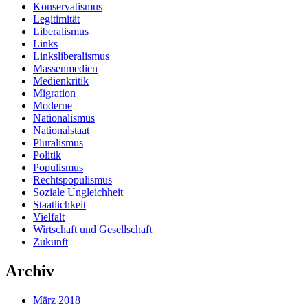
Konservatismus
Legitimität
Liberalismus
Links
Linksliberalismus
Massenmedien
Medienkritik
Migration
Moderne
Nationalismus
Nationalstaat
Pluralismus
Politik
Populismus
Rechtspopulismus
Soziale Ungleichheit
Staatlichkeit
Vielfalt
Wirtschaft und Gesellschaft
Zukunft
Archiv
März 2018