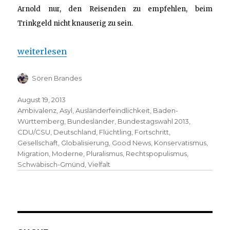
Arnold nur, den Reisenden zu empfehlen, beim
Trinkgeld nicht knauserig zu sein.
„Konservatismus und Ambivalenz – Eine neue deut
weiterlesen
Sören Brandes
August 19, 2013
Ambivalenz
,
Asyl
,
Ausländerfeindlichkeit
,
Baden-
Württemberg
,
Bundesländer
,
Bundestagswahl 2013
,
CDU/CSU
,
Deutschland
,
Flüchtling
,
Fortschritt
,
Gesellschaft
,
Globalisierung
,
Good News
,
Konservatismus
,
Migration
,
Moderne
,
Pluralismus
,
Rechtspopulismus
,
Schwäbisch-Gmünd
,
Vielfalt