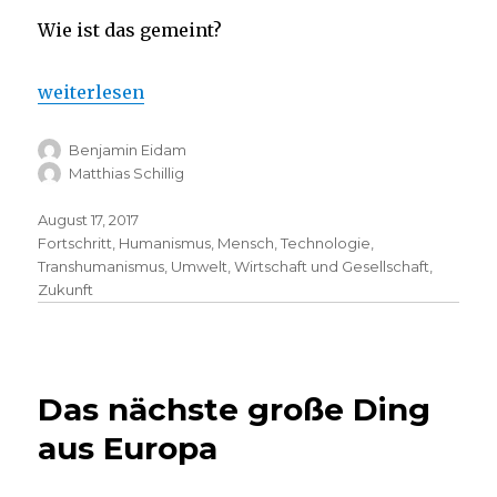
Wie ist das gemeint?
„Für einen politischen Transhumanismus“
weiterlesen
Benjamin Eidam
Matthias Schillig
August 17, 2017
Fortschritt
,
Humanismus
,
Mensch
,
Technologie
,
Transhumanismus
,
Umwelt
,
Wirtschaft und Gesellschaft
,
Zukunft
Das nächste große Ding
aus Europa