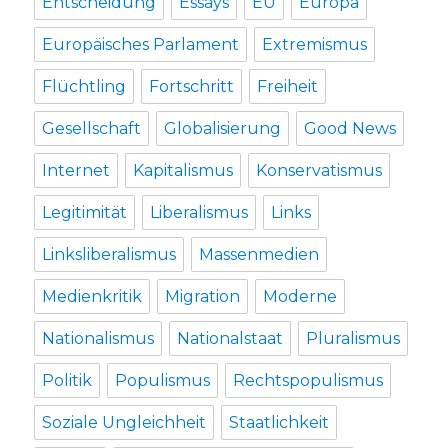
Entscheidung
Essays
EU
Europa
Europäisches Parlament
Extremismus
Flüchtling
Fortschritt
Freiheit
Gesellschaft
Globalisierung
Good News
Internet
Kapitalismus
Konservatismus
Legitimität
Liberalismus
Links
Linksliberalismus
Massenmedien
Medienkritik
Migration
Moderne
Nationalismus
Nationalstaat
Pluralismus
Politik
Populismus
Rechtspopulismus
Soziale Ungleichheit
Staatlichkeit