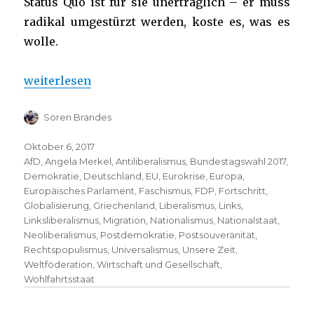
Status Quo ist für sie unerträglich – er muss
radikal umgestürzt werden, koste es, was es
wolle.
„Die Alternative für Europa“
weiterlesen
Sören Brandes
Oktober 6, 2017
AfD
,
Angela Merkel
,
Antiliberalismus
,
Bundestagswahl 2017
,
Demokratie
,
Deutschland
,
EU
,
Eurokrise
,
Europa
,
Europäisches Parlament
,
Faschismus
,
FDP
,
Fortschritt
,
Globalisierung
,
Griechenland
,
Liberalismus
,
Links
,
Linksliberalismus
,
Migration
,
Nationalismus
,
Nationalstaat
,
Neoliberalismus
,
Postdemokratie
,
Postsouveränität
,
Rechtspopulismus
,
Universalismus
,
Unsere Zeit
,
Weltföderation
,
Wirtschaft und Gesellschaft
,
Wohlfahrtsstaat