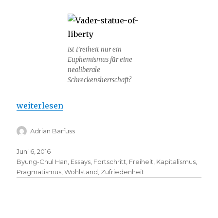
Ist Freiheit nur ein
Euphemismus für eine
neoliberale
Schreckensherrschaft?
„Vom richtigen Leben im Falschen“
weiterlesen
Adrian Barfuss
Juni 6, 2016
Byung-Chul Han
,
Essays
,
Fortschritt
,
Freiheit
,
Kapitalismus
,
Pragmatismus
,
Wohlstand
,
Zufriedenheit