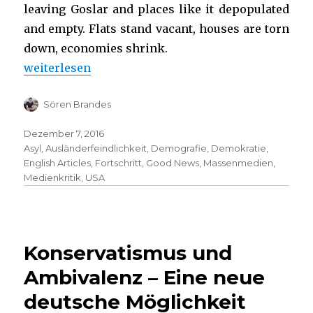
leaving Goslar and places like it depopulated
and empty. Flats stand vacant, houses are torn
down, economies shrink.
„Your Monthly Good News, November 2014“
weiterlesen
Sören Brandes
Dezember 7, 2016
Asyl
,
Ausländerfeindlichkeit
,
Demografie
,
Demokratie
,
English Articles
,
Fortschritt
,
Good News
,
Massenmedien
,
Medienkritik
,
USA
Konservatismus und
Ambivalenz – Eine neue
deutsche Möglichkeit