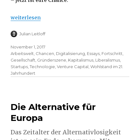
– jetzt ist eure Chance.
„Blockchain für jeden“
weiterlesen
Julian Leitloff
November 1, 2017
Arbeitswelt
,
Chancen
,
Digitalisierung
,
Essays
,
Fortschritt
,
Gesellschaft
,
Gründerszene
,
Kapitalismus
,
Liberalismus
,
Startups
,
Technologie
,
Venture Capital
,
Wohlstand im 21.
Jahrhundert
Die Alternative für
Europa
Das Zeitalter der Alternativlosigkeit