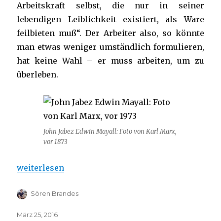
Arbeitskraft selbst, die nur in seiner
lebendigen Leiblichkeit existiert, als Ware
feilbieten muß“. Der Arbeiter also, so könnte
man etwas weniger umständlich formulieren,
hat keine Wahl – er muss arbeiten, um zu
überleben.
John Jabez Edwin Mayall: Foto von Karl Marx,
vor 1873
„Wo Karl Marx recht hatte. Warum wir jetzt übe
weiterlesen
Sören Brandes
März 25, 2016