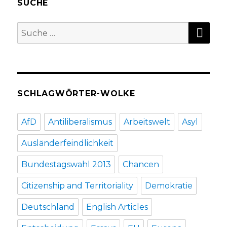
SUCHE
SU
Suche
nach:
SCHLAGWÖRTER-WOLKE
AfD
Antiliberalismus
Arbeitswelt
Asyl
Ausländerfeindlichkeit
Bundestagswahl 2013
Chancen
Citizenship and Territoriality
Demokratie
Deutschland
English Articles