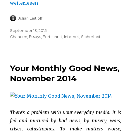
„Im Schatten der Sicherheit“
weiterlesen
Julian Leitloff
September 13, 2015
Chancen
,
Essays
,
Fortschritt
,
Internet
,
Sicherheit
Your Monthly Good News,
November 2014
There’s a problem with your everyday media: It is
fed and nurtured by bad news, by misery, wars,
crises, catastrophes. To make matters worse,