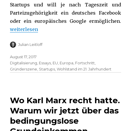
Startups und will je nach Tageszeit und
Parteizugehörigkeit ein deutsches Facebook
oder ein europäisches Google ermöglichen.
„Das nächste große Ding aus Europa“
weiterlesen
Julian Leitloff
August 17, 2017
Digitalisierung
,
Essays
,
EU
,
Europa
,
Fortschritt
,
Gründerszene
,
Startups
,
Wohlstand im 21. Jahrhundert
Wo Karl Marx recht hatte.
Warum wir jetzt über das
bedingungslose