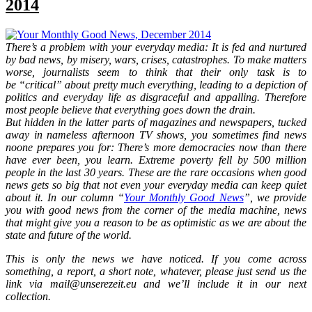
2014
There’s a problem with your everyday media: It is fed and nurtured
by bad news, by misery, wars, crises, catastrophes. To make matters
worse, journalists seem to think that their only task is to
be
“
critical
”
about pretty much everything, leading to a depiction of
politics and everyday life as disgraceful and appalling. Therefore
most people believe that everything goes down the drain.
But hidden in the latter parts of magazines and newspapers, tucked
away in nameless afternoon TV shows, you sometimes find news
noone prepares you for: There’s more democracies now than there
have ever been, you learn. Extreme poverty fell by 500 million
people in the last 30 years. These are the rare occasions when good
news gets so big that not even your everyday media can keep quiet
about it. In our column
“
Your Monthly Good News
”
, we provide
you with good news from the corner of the media machine, news
that might give you a reason to be as optimistic as we are about the
state and future of the world.
This is only the news we have noticed. If you come across
something, a report, a short note, whatever, please just send us the
link via mail@unserezeit.eu and we’ll include it in our next
collection.