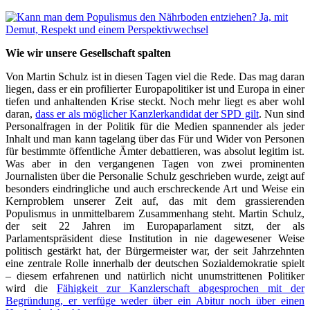
Wie wir unsere Gesellschaft spalten
Von Martin Schulz ist in diesen Tagen viel die Rede. Das mag daran
liegen, dass er ein profilierter Europapolitiker ist und Europa in einer
tiefen und anhaltenden Krise steckt. Noch mehr liegt es aber wohl
daran,
dass er als möglicher Kanzlerkandidat der SPD gilt
. Nun sind
Personalfragen in der Politik für die Medien spannender als jeder
Inhalt und man kann tagelang über das Für und Wider von Personen
für bestimmte öffentliche Ämter debattieren, was absolut legitim ist.
Was aber in den vergangenen Tagen von zwei prominenten
Journalisten über die Personalie Schulz geschrieben wurde, zeigt auf
besonders eindringliche und auch erschreckende Art und Weise ein
Kernproblem unserer Zeit auf, das mit dem grassierenden
Populismus in unmittelbarem Zusammenhang steht. Martin Schulz,
der seit 22 Jahren im Europaparlament sitzt, der als
Parlamentspräsident diese Institution in nie dagewesener Weise
politisch gestärkt hat, der Bürgermeister war, der seit Jahrzehnten
eine zentrale Rolle innerhalb der deutschen Sozialdemokratie spielt
– diesem erfahrenen und natürlich nicht unumstrittenen Politiker
wird die
Fähigkeit zur Kanzlerschaft abgesprochen mit der
Begründung, er verfüge weder über ein Abitur noch über einen