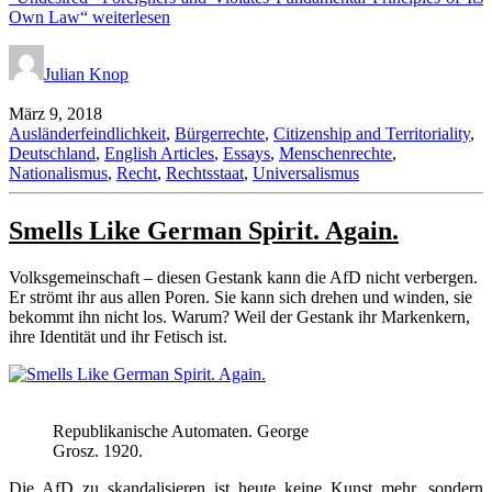
Own Law“
weiterlesen
Julian Knop
März 9, 2018
Ausländerfeindlichkeit
,
Bürgerrechte
,
Citizenship and Territoriality
,
Deutschland
,
English Articles
,
Essays
,
Menschenrechte
,
Nationalismus
,
Recht
,
Rechtsstaat
,
Universalismus
Smells Like German Spirit. Again.
Volksgemeinschaft – diesen Gestank kann die AfD nicht verbergen.
Er strömt ihr aus allen Poren. Sie kann sich drehen und winden, sie
bekommt ihn nicht los. Warum? Weil der Gestank ihr Markenkern,
ihre Identität und ihr Fetisch ist.
Republikanische Automaten. George
Grosz. 1920.
Die AfD zu skandalisieren ist heute keine Kunst mehr, sondern