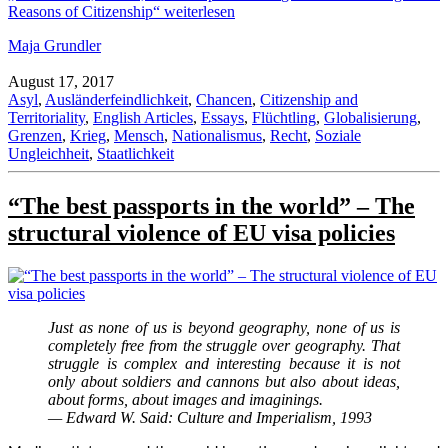
Reasons of Citizenship“
weiterlesen
Maja Grundler
August 17, 2017
Asyl
,
Ausländerfeindlichkeit
,
Chancen
,
Citizenship and
Territoriality
,
English Articles
,
Essays
,
Flüchtling
,
Globalisierung
,
Grenzen
,
Krieg
,
Mensch
,
Nationalismus
,
Recht
,
Soziale
Ungleichheit
,
Staatlichkeit
“The best passports in the world” – The
structural violence of EU visa policies
Just as none of us is beyond geography, none of us is
completely free from the struggle over geography. That
struggle is complex and interesting because it is not
only about soldiers and cannons but also about ideas,
about forms, about images and imaginings.
— Edward W. Said: Culture and Imperialism, 1993