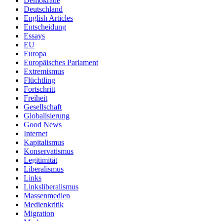
Demokratie
Deutschland
English Articles
Entscheidung
Essays
EU
Europa
Europäisches Parlament
Extremismus
Flüchtling
Fortschritt
Freiheit
Gesellschaft
Globalisierung
Good News
Internet
Kapitalismus
Konservatismus
Legitimität
Liberalismus
Links
Linksliberalismus
Massenmedien
Medienkritik
Migration