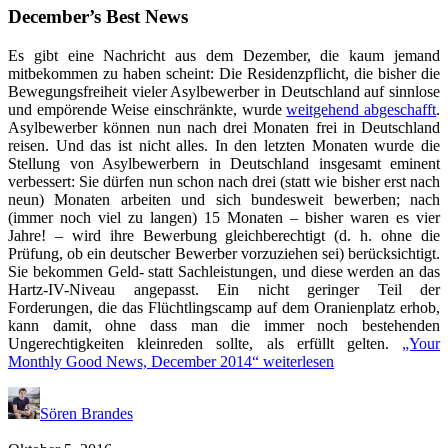
December’s Best News
Es gibt eine Nachricht aus dem Dezember, die kaum jemand
mitbekommen zu haben scheint: Die Residenzpflicht, die bisher die
Bewegungsfreiheit vieler Asylbewerber in Deutschland auf sinnlose
und empörende Weise einschränkte, wurde
weitgehend abgeschafft
.
Asylbewerber können nun nach drei Monaten frei in Deutschland
reisen. Und das ist nicht alles. In den letzten Monaten wurde die
Stellung von Asylbewerbern in Deutschland insgesamt eminent
verbessert: Sie dürfen nun schon nach drei (statt wie bisher erst nach
neun) Monaten arbeiten und sich bundesweit bewerben; nach
(immer noch viel zu langen) 15 Monaten – bisher waren es vier
Jahre! – wird ihre Bewerbung gleichberechtigt (d. h. ohne die
Prüfung, ob ein deutscher Bewerber vorzuziehen sei) berücksichtigt.
Sie bekommen Geld- statt Sachleistungen, und diese werden an das
Hartz-IV-Niveau angepasst. Ein nicht geringer Teil der
Forderungen, die das Flüchtlingscamp auf dem Oranienplatz erhob,
kann damit, ohne dass man die immer noch bestehenden
Ungerechtigkeiten kleinreden sollte, als erfüllt gelten.
„Your
Monthly Good News, December 2014“
weiterlesen
Sören Brandes