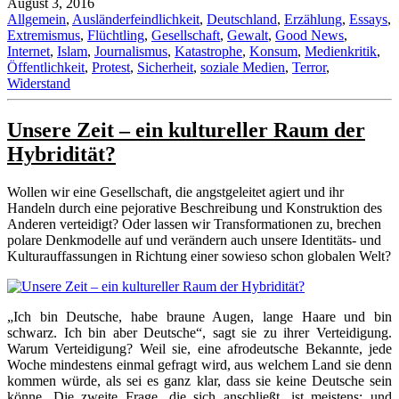
August 3, 2016
Allgemein
,
Ausländerfeindlichkeit
,
Deutschland
,
Erzählung
,
Essays
,
Extremismus
,
Flüchtling
,
Gesellschaft
,
Gewalt
,
Good News
,
Internet
,
Islam
,
Journalismus
,
Katastrophe
,
Konsum
,
Medienkritik
,
Öffentlichkeit
,
Protest
,
Sicherheit
,
soziale Medien
,
Terror
,
Widerstand
Unsere Zeit – ein kultureller Raum der
Hybridität?
Wollen wir eine Gesellschaft, die angstgeleitet agiert und ihr
Handeln durch eine pejorative Beschreibung und Konstruktion des
Anderen verteidigt? Oder lassen wir Transformationen zu, brechen
polare Denkmodelle auf und verändern auch unsere Identitäts- und
Kulturauffassungen in Richtung einer sowieso schon globalen Welt?
„Ich bin Deutsche, habe braune Augen, lange Haare und bin
schwarz. Ich bin aber Deutsche“, sagt sie zu ihrer Verteidigung.
Warum Verteidigung? Weil sie, eine afrodeutsche Bekannte, jede
Woche mindestens einmal gefragt wird, aus welchem Land sie denn
kommen würde, als sei es ganz klar, dass sie keine Deutsche sein
könne. Die zweite Frage, die sich anschließt, ist meistens: und