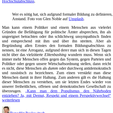
Hochschulabschluss
.
Wer es nötig hat, sich aufgrund formaler Bildung zu definieren
Anstand. Foto von Glen Noble auf
Unsplash
.
Man kann einem Politiker und einem Menschen aus vielerlei
Gründen die Befähigung für politische Ämter absprechen, ihn als
ungeeignet betrachten oder ihn schlichtweg unsympathisch finden
und entsprechend mit ihm und über ihn streiten. Aber als
Begründung allen Ernstes den formalen Bildungsabschluss zu
nennen, ist eine Arroganz, aufgrund derer man sich in diesen Tagen
nicht über das vielzitierte
Elitenbashing
wundern muss. Wenn sich
immer mehr Menschen offen gegen das System, gegen Parteien und
Politiker oder gegen unsere Wirtschaftsordnung stellen, dann reicht
es nicht, diese Menschen als
dumm
oder durchweg antidemokratisch
und rassistisch zu bezeichnen. Zum einen verstärkt man diese
Menschen damit in ihrer Haltung. Zum anderen gilt es die Haltung
dieser Menschen zu verstehen, um sie letzten Endes wieder von
unserer freiheitlichen, offenen und demokratischen Gesellschaft zu
überzeugen.
„Kann man dem Populismus den Nährboden
entziehen? Ja, mit Demut, Respekt und einem Perspektivwechsel“
weiterlesen