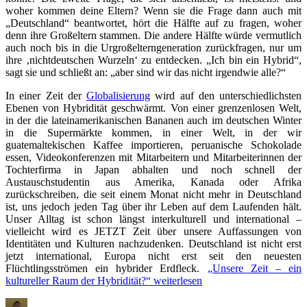
woher kommen deine Eltern? Wenn sie die Frage dann auch mit
„Deutschland“ beantwortet, hört die Hälfte auf zu fragen, woher
denn ihre Großeltern stammen. Die andere Hälfte würde vermutlich
auch noch bis in die Urgroßelterngeneration zurückfragen, nur um
ihre ‚nichtdeutschen Wurzeln‘ zu entdecken. „Ich bin ein Hybrid“,
sagt sie und schließt an: „aber sind wir das nicht irgendwie alle?“
In einer Zeit der
Globalisierung
wird auf den unterschiedlichsten
Ebenen von Hybridität geschwärmt. Von einer grenzenlosen Welt,
in der die lateinamerikanischen Bananen auch im deutschen Winter
in die Supermärkte kommen, in einer Welt, in der wir
guatemaltekischen Kaffee importieren, peruanische Schokolade
essen, Videokonferenzen mit Mitarbeitern und Mitarbeiterinnen der
Tochterfirma in Japan abhalten und noch schnell der
Austauschstudentin aus Amerika, Kanada oder Afrika
zurückschreiben, die seit einem Monat nicht mehr in Deutschland
ist, uns jedoch jeden Tag über ihr Leben auf dem Laufenden hält.
Unser Alltag ist schon längst interkulturell und international –
vielleicht wird es JETZT Zeit über unsere Auffassungen von
Identitäten und Kulturen nachzudenken. Deutschland ist nicht erst
jetzt international, Europa nicht erst seit den neuesten
Flüchtlingsströmen ein hybrider Erdfleck.
„Unsere Zeit – ein
kultureller Raum der Hybridität?“
weiterlesen