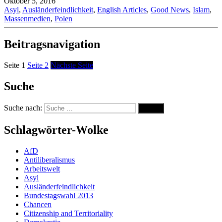
Oktober 5, 2016
Asyl
,
Ausländerfeindlichkeit
,
English Articles
,
Good News
,
Islam
,
Massenmedien
,
Polen
Beitragsnavigation
Seite
1
Seite
2
Nächste Seite
Suche
Suche nach:
Suche
Schlagwörter-Wolke
AfD
Antiliberalismus
Arbeitswelt
Asyl
Ausländerfeindlichkeit
Bundestagswahl 2013
Chancen
Citizenship and Territoriality