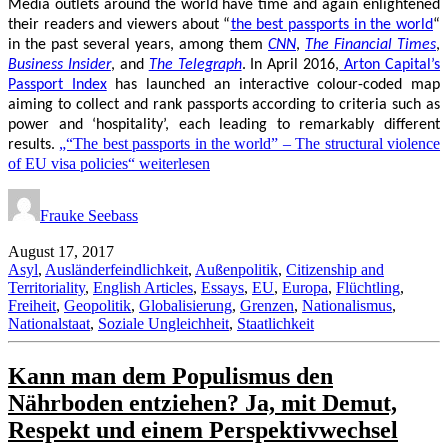
Media outlets around the world have time and again enlightened
their readers and viewers about “
the best passports in the world
“
in the past several years, among them
CNN
,
The Financial Times
,
Business Insider
, and
The Telegraph
. In April 2016,
Arton Capital’s
Passport Index
has launched an interactive colour-coded map
aiming to collect and rank passports according to criteria such as
power and ‘hospitality’, each leading to remarkably different
„“The best passports in the world” – The structural violence
results.
of EU visa policies“
weiterlesen
Frauke Seebass
August 17, 2017
Asyl
,
Ausländerfeindlichkeit
,
Außenpolitik
,
Citizenship and
Territoriality
,
English Articles
,
Essays
,
EU
,
Europa
,
Flüchtling
,
Freiheit
,
Geopolitik
,
Globalisierung
,
Grenzen
,
Nationalismus
,
Nationalstaat
,
Soziale Ungleichheit
,
Staatlichkeit
Kann man dem Populismus den
Nährboden entziehen? Ja, mit Demut,
Respekt und einem Perspektivwechsel