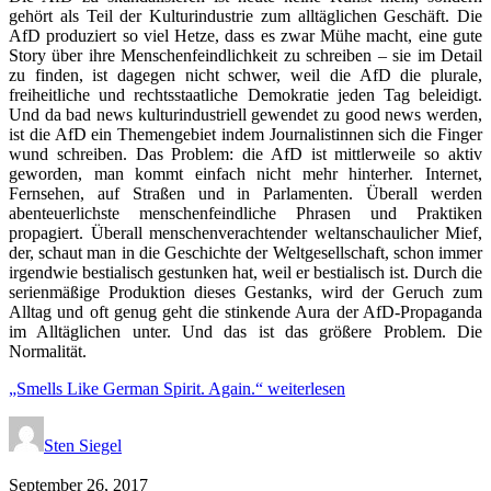
gehört als Teil der Kulturindustrie zum alltäglichen Geschäft. Die
AfD produziert so viel Hetze, dass es zwar Mühe macht, eine gute
Story über ihre Menschenfeindlichkeit zu schreiben – sie im Detail
zu finden, ist dagegen nicht schwer, weil die AfD die plurale,
freiheitliche und rechtsstaatliche Demokratie jeden Tag beleidigt.
Und da bad news kulturindustriell gewendet zu good news werden,
ist die AfD ein Themengebiet indem Journalistinnen sich die Finger
wund schreiben. Das Problem: die AfD ist mittlerweile so aktiv
geworden, man kommt einfach nicht mehr hinterher. Internet,
Fernsehen, auf Straßen und in Parlamenten. Überall werden
abenteuerlichste menschenfeindliche Phrasen und Praktiken
propagiert. Überall menschenverachtender weltanschaulicher Mief,
der, schaut man in die Geschichte der Weltgesellschaft, schon immer
irgendwie bestialisch gestunken hat, weil er bestialisch ist. Durch die
serienmäßige Produktion dieses Gestanks, wird der Geruch zum
Alltag und oft genug geht die stinkende Aura der AfD-Propaganda
im Alltäglichen unter. Und das ist das größere Problem. Die
Normalität.
„Smells Like German Spirit. Again.“
weiterlesen
Sten Siegel
September 26, 2017