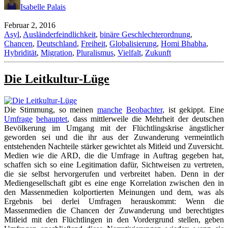
Isabelle Palais
Februar 2, 2016
Asyl
,
Ausländerfeindlichkeit
,
binäre Geschlechterordnung
,
Chancen
,
Deutschland
,
Freiheit
,
Globalisierung
,
Homi Bhabha
,
Hybridität
,
Migration
,
Pluralismus
,
Vielfalt
,
Zukunft
Die Leitkultur-Lüge
Die Stimmung, so meinen
manche
Beobachter
, ist gekippt. Eine
Umfrage
behauptet
, dass mittlerweile die Mehrheit der deutschen
Bevölkerung im Umgang mit der Flüchtlingskrise ängstlicher
geworden sei und die ihr aus der Zuwanderung vermeintlich
entstehenden Nachteile stärker gewichtet als Mitleid und Zuversicht.
Medien wie die ARD, die die Umfrage in Auftrag gegeben hat,
schaffen sich so eine Legitimation dafür, Sichtweisen zu vertreten,
die sie selbst hervorgerufen und verbreitet haben. Denn in der
Mediengesellschaft gibt es eine enge Korrelation zwischen den in
den Massenmedien kolportierten Meinungen und dem, was als
Ergebnis bei derlei Umfragen herauskommt: Wenn die
Massenmedien die Chancen der Zuwanderung und berechtigtes
Mitleid mit den Flüchtlingen in den Vordergrund stellen, geben