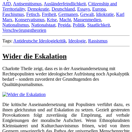
AfD
,
Antisemitismus
,
Ausländerfeindlichkeit
,
Citizenship and
Territoriality
,
Demokratie
,
Deutschland
,
Essays
,
Europa
,
Faschismus
,
Fetisch
,
Freiheit
,
Germanen
,
Gewalt
,
Idiokratie
,
Karl
Marx
,
Konservatismus
,
Krise
,
Macht
,
Massenmedien
,
Nationalismus
,
Nationalstaat
,
Pegida
,
Politik
,
Staatlichkeit
,
Verschwörungstheorien
Tags:
Antideutsche Ideologiekritik
,
Ideologie
,
Rassismus
Wider die Eskalation
Charlotte Theile zeigt, dass es in der Auseinandersetzung mit
Rechtspopulisten weder ideologischer Aufrüstung noch Apokalyptik
bedarf – sondern zuvorderst der Grundtugenden des
Qualitätsjournalismus.
Die kritische Auseinandersetzung mit Populisten verführt dazu, es
ihnen gleichzutun und auf Eskalation zu setzen. Gezielt gestreuten
Provokationen folgt zuverlässig die Empörung, auf verbale
Entgleisungen der moralische Aufschrei. Wenn Ethnopluralisten
Kleinstaaterei und Kulturchauvinismus frönen, wird von ihren
Gegnern unweigerlich das Pathos der universellen Menschenrechte