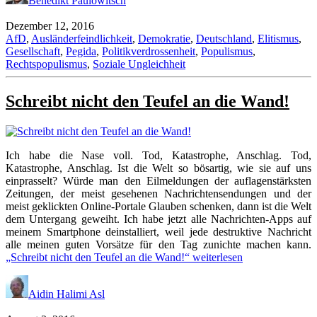
Benedikt Paulowitsch
Dezember 12, 2016
AfD
,
Ausländerfeindlichkeit
,
Demokratie
,
Deutschland
,
Elitismus
,
Gesellschaft
,
Pegida
,
Politikverdrossenheit
,
Populismus
,
Rechtspopulismus
,
Soziale Ungleichheit
Schreibt nicht den Teufel an die Wand!
Ich habe die Nase voll. Tod, Katastrophe, Anschlag. Tod,
Katastrophe, Anschlag. Ist die Welt so bösartig, wie sie auf uns
einprasselt? Würde man den Eilmeldungen der auflagenstärksten
Zeitungen, der meist gesehenen Nachrichtensendungen und der
meist geklickten Online-Portale Glauben schenken, dann ist die Welt
dem Untergang geweiht. Ich habe jetzt alle Nachrichten-Apps auf
meinem Smartphone deinstalliert, weil jede destruktive Nachricht
alle meinen guten Vorsätze für den Tag zunichte machen kann.
„Schreibt nicht den Teufel an die Wand!“
weiterlesen
Aidin Halimi Asl