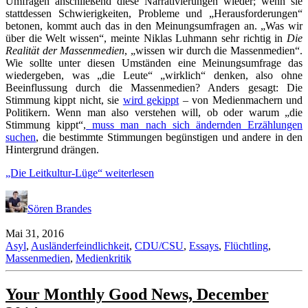
Umfragen anschließend diese Narrativierungen wieder; wenn sie
stattdessen Schwierigkeiten, Probleme und „Herausforderungen“
betonen, kommt auch das in den Meinungsumfragen an. „Was wir
über die Welt wissen“, meinte Niklas Luhmann sehr richtig in
Die
Realität der Massenmedien
, „wissen wir durch die Massenmedien“.
Wie sollte unter diesen Umständen eine Meinungsumfrage das
wiedergeben, was „die Leute“ „wirklich“ denken, also ohne
Beeinflussung durch die Massenmedien? Anders gesagt: Die
Stimmung kippt nicht, sie
wird gekippt
– von Medienmachern und
Politikern. Wenn man also verstehen will, ob oder warum „die
Stimmung kippt“,
muss man nach sich ändernden Erzählungen
suchen
, die bestimmte Stimmungen begünstigen und andere in den
Hintergrund drängen.
„Die Leitkultur-Lüge“
weiterlesen
Sören Brandes
Mai 31, 2016
Asyl
,
Ausländerfeindlichkeit
,
CDU/CSU
,
Essays
,
Flüchtling
,
Massenmedien
,
Medienkritik
Your Monthly Good News, December