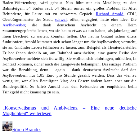
Baden-Württemberg, wird gebaut. Nun führt nur ein Metallsteg zu den
Bahnsteigen, 54 Stufen rauf, 54 Stufen runter, ein großes Problem für Alte,
Behinderte, für Leute mit zu schwerem Gepäck.
Richard Arnold
, CDU,
Oberbürgermeister der Stadt,
schwul
, offen, engagiert, hatte eine Idee. Die
Asylbewerber
, die dank deutschem Asylrecht in einem Heim
zusammengepfercht leben, wo sie kaum etwas zu tun haben, als jahrelang auf
ihren Bescheid zu warten, könnten helfen. Das hat in Gmünd schon öfters
funktioniert, Arnold kümmert sich schon länger um die Asylbewerber, versucht,
sie am Gmünder Leben teilhaben zu lassen, zum Beispiel als Theaterdarsteller.
Er bot ihnen deshalb an, am Bahnhof auszuhelfen; eine ganze Reihe der
Asylbewerber meldete sich freiwillig. Sie wollten sich einbringen, mithelfen, in
Kontakt kommen, sicher auch die Langeweile bekämpfen. Das einzige Problem
war die Bezahlung, denn – again – dank deutschem Asylrecht darf den
Asylbewerbern nur 1,05 Euro pro Stunde gezahlt werden. Dass das viel zu
wenig ist, war allen Beteiligten klar; das Gesetz ändern kann aber nur die
Bundespolitik. So blieb Arnold nur, den Reisenden zu empfehlen, beim
Trinkgeld nicht knauserig zu sein.
„Konservatismus und Ambivalenz – Eine neue deutsche
Möglichkeit“
weiterlesen
Sören Brandes