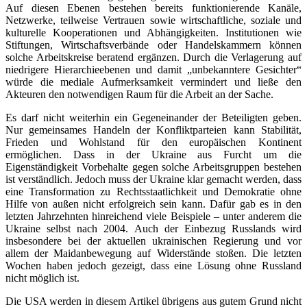
Auf diesen Ebenen bestehen bereits funktionierende Kanäle,
Netzwerke, teilweise Vertrauen sowie wirtschaftliche, soziale und
kulturelle Kooperationen und Abhängigkeiten. Institutionen wie
Stiftungen, Wirtschaftsverbände oder Handelskammern können
solche Arbeitskreise beratend ergänzen. Durch die Verlagerung auf
niedrigere Hierarchieebenen und damit „unbekanntere Gesichter“
würde die mediale Aufmerksamkeit vermindert und ließe den
Akteuren den notwendigen Raum für die Arbeit an der Sache.
Es darf nicht weiterhin ein Gegeneinander der Beteiligten geben.
Nur gemeinsames Handeln der Konfliktparteien kann Stabilität,
Frieden und Wohlstand für den europäischen Kontinent
ermöglichen. Dass in der Ukraine aus Furcht um die
Eigenständigkeit Vorbehalte gegen solche Arbeitsgruppen bestehen
ist verständlich. Jedoch muss der Ukraine klar gemacht werden, dass
eine Transformation zu Rechtsstaatlichkeit und Demokratie ohne
Hilfe von außen nicht erfolgreich sein kann. Dafür gab es in den
letzten Jahrzehnten hinreichend viele Beispiele – unter anderem die
Ukraine selbst nach 2004. Auch der Einbezug Russlands wird
insbesondere bei der aktuellen ukrainischen Regierung und vor
allem der Maidanbewegung auf Widerstände stoßen. Die letzten
Wochen haben jedoch gezeigt, dass eine Lösung ohne Russland
nicht möglich ist.
Die USA werden in diesem Artikel übrigens aus gutem Grund nicht