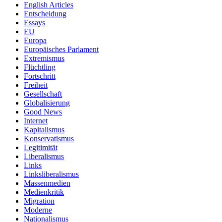
English Articles
Entscheidung
Essays
EU
Europa
Europäisches Parlament
Extremismus
Flüchtling
Fortschritt
Freiheit
Gesellschaft
Globalisierung
Good News
Internet
Kapitalismus
Konservatismus
Legitimität
Liberalismus
Links
Linksliberalismus
Massenmedien
Medienkritik
Migration
Moderne
Nationalismus