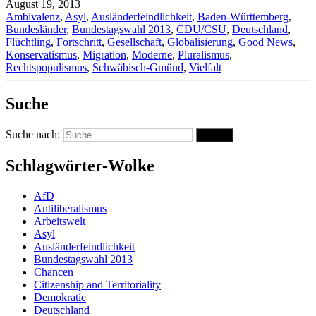
August 19, 2013
Ambivalenz
,
Asyl
,
Ausländerfeindlichkeit
,
Baden-Württemberg
,
Bundesländer
,
Bundestagswahl 2013
,
CDU/CSU
,
Deutschland
,
Flüchtling
,
Fortschritt
,
Gesellschaft
,
Globalisierung
,
Good News
,
Konservatismus
,
Migration
,
Moderne
,
Pluralismus
,
Rechtspopulismus
,
Schwäbisch-Gmünd
,
Vielfalt
Suche
Suche nach:
Suche
Schlagwörter-Wolke
AfD
Antiliberalismus
Arbeitswelt
Asyl
Ausländerfeindlichkeit
Bundestagswahl 2013
Chancen
Citizenship and Territoriality
Demokratie
Deutschland