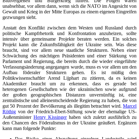
Blutvergießen und Bürgerkrieg führen. Die Folgen wären
unabsehbar, vor allem dann, wenn sich die NATO im Angesicht von
Gewalt und Krieg in der Mitte Europas zu einem eigenen Eingreifen
gezwungen sieht.
Anstatt den Konflikt zwischen dem Westen und Russland durch
politische Kampfrhetorik und Konfrontation anzuheizen, sollte
intensiv über gemeinsame Projekte beraten werden. Ein solches
Projekt kann die Zukunftsfähigkeit der Ukraine sein. Was diese
braucht, sind vor allem neue staatliche Strukturen. Neben einer
Schwächung des mächtigen Präsidenten und einer Stärkung von
Parlament und Regierung, die bereits durch die wieder eingeführte
Verfassungsänderung angegangen wurde, muss es vor allem um den
Aufbau föderaler Strukturen gehen. Es ist müßig den
Politikwissenschaftler Arend Lijphart zu zitieren, da es keinen
Akademiker braucht um zu erkennen, dass es gerade bei
heterogenen Gesellschaften wie der ukrainischen sowie aufgrund
der großen geographischen Distanzen unvernünftig ist, eine
zentralistische und alleinentscheidende Regierung zu haben, die von
gut 50 Prozent der Bevölkerung als illegitim betrachtet wird.
Marcel
Röthig
von der Friedrich-Ebert-Stiftung sowie der ehemalige US-
Außenminister
Henry Kissinger
haben sich zuletzt ausführlich zu
den Chancen des Föderalismus in der Ukraine geäußert. Ergänzen
kann man folgende Punkte:
Das Risiko einer Abspaltung einzelner Landesteile wird