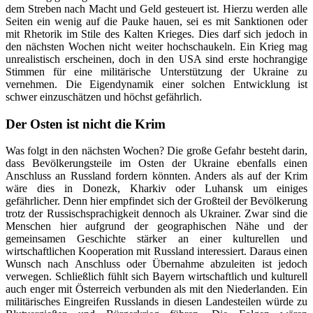
dem Streben nach Macht und Geld gesteuert ist. Hierzu werden alle
Seiten ein wenig auf die Pauke hauen, sei es mit Sanktionen oder
mit Rhetorik im Stile des Kalten Krieges. Dies darf sich jedoch in
den nächsten Wochen nicht weiter hochschaukeln. Ein Krieg mag
unrealistisch erscheinen, doch in den USA sind erste hochrangige
Stimmen für eine militärische Unterstützung der Ukraine zu
vernehmen. Die Eigendynamik einer solchen Entwicklung ist
schwer einzuschätzen und höchst gefährlich.
Der Osten ist nicht die Krim
Was folgt in den nächsten Wochen? Die große Gefahr besteht darin,
dass Bevölkerungsteile im Osten der Ukraine ebenfalls einen
Anschluss an Russland fordern könnten. Anders als auf der Krim
wäre dies in Donezk, Kharkiv oder Luhansk um einiges
gefährlicher. Denn hier empfindet sich der Großteil der Bevölkerung
trotz der Russischsprachigkeit dennoch als Ukrainer. Zwar sind die
Menschen hier aufgrund der geographischen Nähe und der
gemeinsamen Geschichte stärker an einer kulturellen und
wirtschaftlichen Kooperation mit Russland interessiert. Daraus einen
Wunsch nach Anschluss oder Übernahme abzuleiten ist jedoch
verwegen. Schließlich fühlt sich Bayern wirtschaftlich und kulturell
auch enger mit Österreich verbunden als mit den Niederlanden. Ein
militärisches Eingreifen Russlands in diesen Landesteilen würde zu