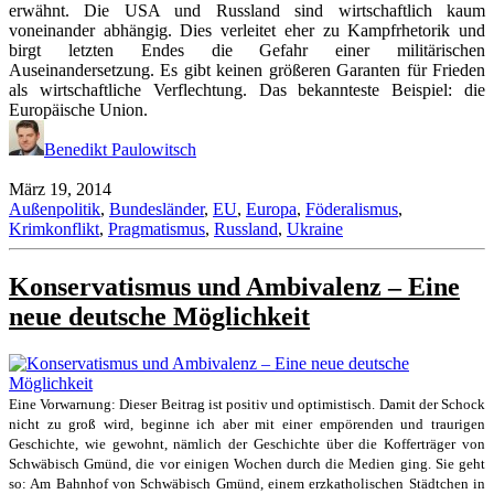
erwähnt. Die USA und Russland sind wirtschaftlich kaum
voneinander abhängig. Dies verleitet eher zu Kampfrhetorik und
birgt letzten Endes die Gefahr einer militärischen
Auseinandersetzung. Es gibt keinen größeren Garanten für Frieden
als wirtschaftliche Verflechtung. Das bekannteste Beispiel: die
Europäische Union.
Benedikt Paulowitsch
März 19, 2014
Außenpolitik
,
Bundesländer
,
EU
,
Europa
,
Föderalismus
,
Krimkonflikt
,
Pragmatismus
,
Russland
,
Ukraine
Konservatismus und Ambivalenz – Eine
neue deutsche Möglichkeit
Eine Vorwarnung: Dieser Beitrag ist positiv und optimistisch. Damit der Schock
nicht zu groß wird, beginne ich aber mit einer empörenden und traurigen
Geschichte, wie gewohnt, nämlich der Geschichte über die Kofferträger von
Schwäbisch Gmünd, die vor einigen Wochen durch die Medien ging. Sie geht
so: Am Bahnhof von Schwäbisch Gmünd, einem erzkatholischen Städtchen in