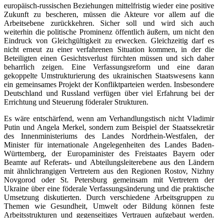
europäisch-russischen Beziehungen mittelfristig wieder eine positive
Zukunft zu bescheren, müssen die Akteure vor allem auf die
Arbeitsebene zurückkehren. Sicher soll und wird sich auch
weiterhin die politische Prominenz öffentlich äußern, um nicht den
Eindruck von Gleichgültigkeit zu erwecken. Gleichzeitig darf es
nicht erneut zu einer verfahrenen Situation kommen, in der die
Beteiligten einen Gesichtsverlust fürchten müssen und sich daher
beharrlich zeigen. Eine Verfassungsreform und eine daran
gekoppelte Umstrukturierung des ukrainischen Staatswesens kann
ein gemeinsames Projekt der Konfliktparteien werden. Insbesondere
Deutschland und Russland verfügen über viel Erfahrung bei der
Errichtung und Steuerung föderaler Strukturen.
Es wäre entschärfend, wenn am Verhandlungstisch nicht Vladimir
Putin und Angela Merkel, sondern zum Beispiel der Staatssekretär
des Innenministeriums des Landes Nordrhein-Westfalen, der
Minister für internationale Angelegenheiten des Landes Baden-
Württemberg, der Europaminister des Freistaates Bayern oder
Beamte auf Referats- und Abteilungsleiterebene aus den Ländern
mit ähnlichrangigen Vertretern aus den Regionen Rostov, Nizhny
Novgorod oder St. Petersburg gemeinsam mit Vertretern der
Ukraine über eine föderale Verfassungsänderung und die praktische
Umsetzung diskutierten. Durch verschiedene Arbeitsgruppen zu
Themen wie Gesundheit, Umwelt oder Bildung können feste
Arbeitsstrukturen und gegenseitiges Vertrauen aufgebaut werden.