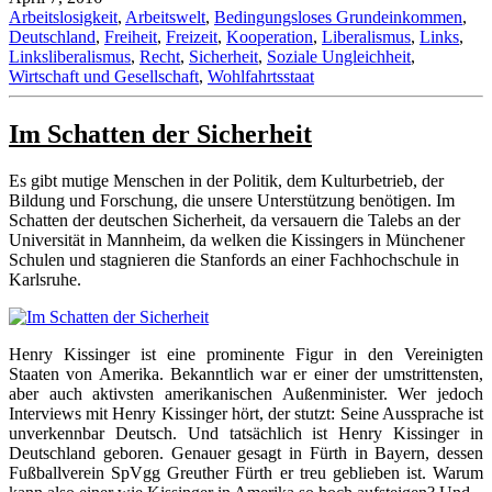
Arbeitslosigkeit
,
Arbeitswelt
,
Bedingungsloses Grundeinkommen
,
Deutschland
,
Freiheit
,
Freizeit
,
Kooperation
,
Liberalismus
,
Links
,
Linksliberalismus
,
Recht
,
Sicherheit
,
Soziale Ungleichheit
,
Wirtschaft und Gesellschaft
,
Wohlfahrtsstaat
Im Schatten der Sicherheit
Es gibt mutige Menschen in der Politik, dem Kulturbetrieb, der
Bildung und Forschung, die unsere Unterstützung benötigen. Im
Schatten der deutschen Sicherheit, da versauern die Talebs an der
Universität in Mannheim, da welken die Kissingers in Münchener
Schulen und stagnieren die Stanfords an einer Fachhochschule in
Karlsruhe.
Henry Kissinger ist eine prominente Figur in den Vereinigten
Staaten von Amerika. Bekanntlich war er einer der umstrittensten,
aber auch aktivsten amerikanischen Außenminister. Wer jedoch
Interviews mit Henry Kissinger hört, der stutzt: Seine Aussprache ist
unverkennbar Deutsch. Und tatsächlich ist Henry Kissinger in
Deutschland geboren. Genauer gesagt in Fürth in Bayern, dessen
Fußballverein SpVgg Greuther Fürth er treu geblieben ist. Warum