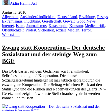
Aidin Halimi Asl
August 3, 2016
Allgemein
,
Ausländerfeindlichkeit
,
Deutschland
,
Erzählung
,
Essays
,
Extremismus
,
Flüchtling
,
Gesellschaft
,
Gewalt
,
Good News
,
Internet
,
Islam
,
Journalismus
,
Katastrophe
,
Konsum
,
Medienkritik
,
Öffentlichkeit
,
Protest
,
Sicherheit
,
soziale Medien
,
Terror
,
Widerstand
Zwang statt Kooperation – Der deutsche
Sozialstaat und der steinige Weg zum
BGE
Das BGE basiert auf dem Gedanken von Freiwilligkeit,
Selbstbestimmung und Kooperation. Die deutsche
Sozialgesetzgebung hingegen ist maßgeblich geprägt durch die
erzwungene Kooperation. Der Beitrag wirft einen Blick auf den
Status Quo und die Risiken und Nebenwirkungen der „Hartz IV“-
Gesetze und zeigt auf, wo erste Stellschrauben gedreht werden
können und müssen.