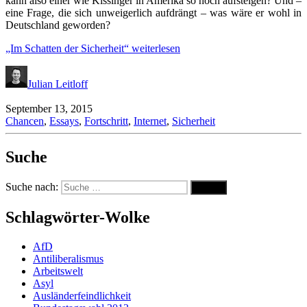
kann also einer wie Kissinger in Amerika so hoch aufsteigen? Und –
eine Frage, die sich unweigerlich aufdrängt – was wäre er wohl in
Deutschland geworden?
„Im Schatten der Sicherheit“
weiterlesen
Julian Leitloff
September 13, 2015
Chancen
,
Essays
,
Fortschritt
,
Internet
,
Sicherheit
Suche
Suche nach:
Suche
Schlagwörter-Wolke
AfD
Antiliberalismus
Arbeitswelt
Asyl
Ausländerfeindlichkeit