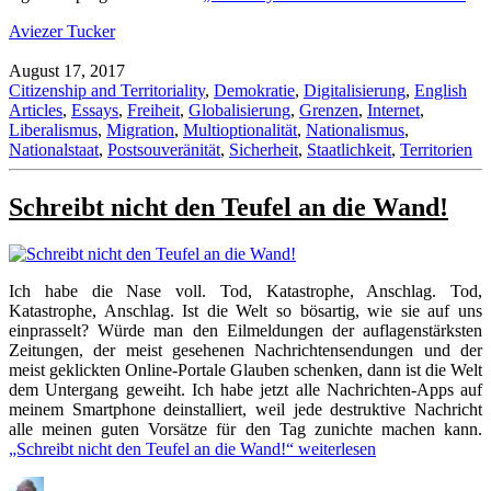
Aviezer Tucker
August 17, 2017
Citizenship and Territoriality
,
Demokratie
,
Digitalisierung
,
English
Articles
,
Essays
,
Freiheit
,
Globalisierung
,
Grenzen
,
Internet
,
Liberalismus
,
Migration
,
Multioptionalität
,
Nationalismus
,
Nationalstaat
,
Postsouveränität
,
Sicherheit
,
Staatlichkeit
,
Territorien
Schreibt nicht den Teufel an die Wand!
Ich habe die Nase voll. Tod, Katastrophe, Anschlag. Tod,
Katastrophe, Anschlag. Ist die Welt so bösartig, wie sie auf uns
einprasselt? Würde man den Eilmeldungen der auflagenstärksten
Zeitungen, der meist gesehenen Nachrichtensendungen und der
meist geklickten Online-Portale Glauben schenken, dann ist die Welt
dem Untergang geweiht. Ich habe jetzt alle Nachrichten-Apps auf
meinem Smartphone deinstalliert, weil jede destruktive Nachricht
alle meinen guten Vorsätze für den Tag zunichte machen kann.
„Schreibt nicht den Teufel an die Wand!“
weiterlesen