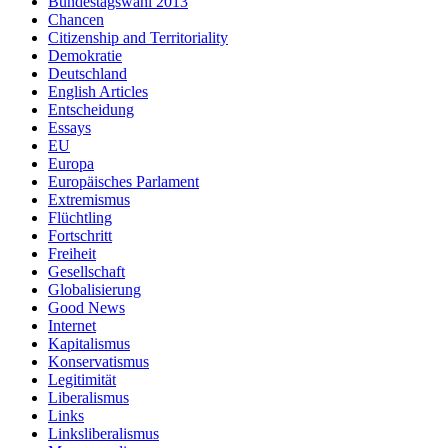
Bundestagswahl 2013
Chancen
Citizenship and Territoriality
Demokratie
Deutschland
English Articles
Entscheidung
Essays
EU
Europa
Europäisches Parlament
Extremismus
Flüchtling
Fortschritt
Freiheit
Gesellschaft
Globalisierung
Good News
Internet
Kapitalismus
Konservatismus
Legitimität
Liberalismus
Links
Linksliberalismus