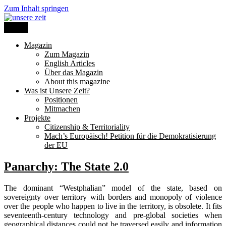
Zum Inhalt springen
Menü
unsere zeit
Magazin
Zum Magazin
English Articles
Über das Magazin
About this magazine
Was ist Unsere Zeit?
Positionen
Mitmachen
Projekte
Citizenship & Territoriality
Mach’s Europäisch! Petition für die Demokratisierung
der EU
Panarchy: The State 2.0
The dominant “Westphalian” model of the state, based on
sovereignty over territory with borders and monopoly of violence
over the people who happen to live in the territory, is obsolete. It fits
seventeenth-century technology and pre-global societies when
geographical distances could not be traversed easily and information