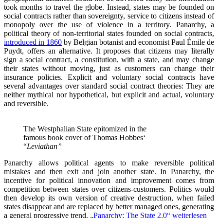
took months to travel the globe. Instead, states may be founded on
social contracts rather than sovereignty, service to citizens instead of
monopoly over the use of violence in a territory. Panarchy, a
political theory of non-territorial states founded on social contracts,
introduced in 1860
by Belgian botanist and economist Paul Émile de
Puydt, offers an alternative. It proposes that citizens may literally
sign a social contract, a constitution, with a state, and may change
their states without moving, just as customers can change their
insurance policies. Explicit and voluntary social contracts have
several advantages over standard social contract theories: They are
neither mythical nor hypothetical, but explicit and actual, voluntary
and reversible.
The Westphalian State epitomized in the
famous book cover of Thomas Hobbes‘
“
Leviathan”
Panarchy allows political agents to make reversible political
mistakes and then exit and join another state. In Panarchy, the
incentive for political innovation and improvement comes from
competition between states over citizens-customers. Politics would
then develop its own version of creative destruction, when failed
states disappear and are replaced by better managed ones, generating
a general progressive trend.
„Panarchy: The State 2.0“
weiterlesen