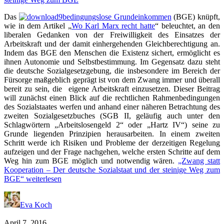
Das
bedingungslose Grundeinkommen
(BGE) knüpft,
wie in dem Artikel „
Wo Karl Marx recht hatte
“ beleuchtet, an den
liberalen Gedanken von der Freiwilligkeit des Einsatzes der
Arbeitskraft und der damit einhergehenden Gleichberechtigung an.
Indem das BGE den Menschen die Existenz sichert, ermöglicht es
ihnen Autonomie und Selbstbestimmung. Im Gegensatz dazu steht
die deutsche Sozialgesetzgebung, die insbesondere im Bereich der
Fürsorge maßgeblich geprägt ist von dem Zwang immer und überall
bereit zu sein, die eigene Arbeitskraft einzusetzen. Dieser Beitrag
will zunächst einen Blick auf die rechtlichen Rahmenbedingungen
des Sozialstaates werfen und anhand einer näheren Betrachtung des
zweiten Sozialgesetzbuches (SGB II, geläufig auch unter den
Schlagwörtern „Arbeitslosengeld 2“ oder „Hartz IV“) seine zu
Grunde liegenden Prinzipien herausarbeiten. In einem zweiten
Schritt werde ich Risiken und Probleme der derzeitigen Regelung
aufzeigen und der Frage nachgehen, welche ersten Schritte auf dem
Weg hin zum BGE möglich und notwendig wären.
„Zwang statt
Kooperation – Der deutsche Sozialstaat und der steinige Weg zum
BGE“
weiterlesen
Eva Koch
April 7, 2016